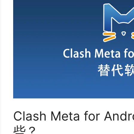
Clash Meta for A
些？