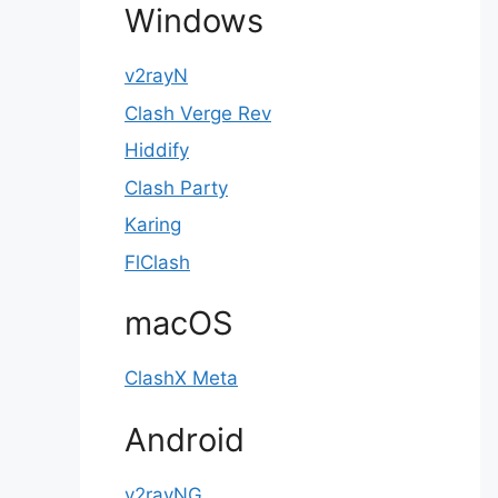
Windows
v2rayN
Clash Verge Rev
Hiddify
Clash Party
Karing
FlClash
macOS
ClashX Meta
Android
v2rayNG