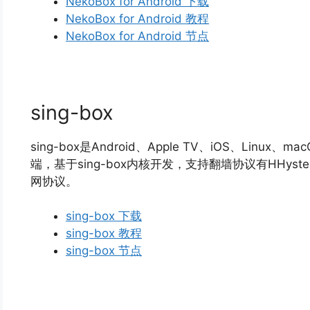
NekoBox for Android 下载
NekoBox for Android 教程
NekoBox for Android 节点
sing-box
sing-box是Android、Apple TV、iOS、Linu
端，基于sing-box内核开发，支持翻墙协议有HHysteria
网协议。
sing-box 下载
sing-box 教程
sing-box 节点